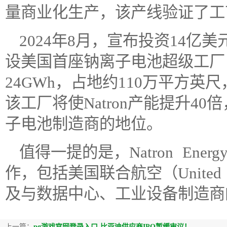
量商业化生产，该产线验证了工
2024年8月，宣布投资14
设美国首座钠离子电池超级工厂（Gi
24GWh，占地约110万平方英
该工厂将使Natron产能提升4
子电池制造商的地位。
值得一提的是，Natron En
作，包括美国联合航空（United 
及与数据中心、工业设备制造商
上一篇：
pg游戏官网登录入口-比亚迪供应商IPO暂缓审议！