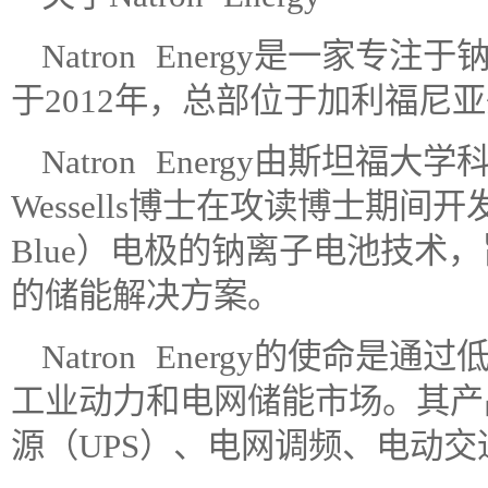
Natron Energy是一家
于2012年，总部位于加利福尼
Natron Energy由斯坦福大
Wessells博士在攻读博士期间开发
Blue）电极的钠离子电池技术
的储能解决方案。
Natron Energy的使命
工业动力和电网储能市场。其产
源（UPS）、电网调频、电动