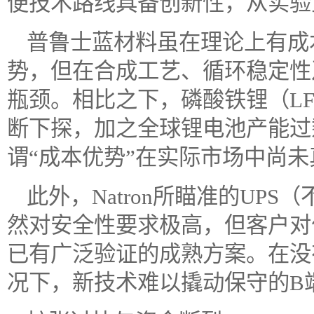
便技术路线具备创新性，从实验
普鲁士蓝材料虽在理论上有成
势，但在合成工艺、循环稳定性
瓶颈。相比之下，磷酸铁锂（L
断下探，加之全球锂电池产能过
谓“成本优势”在实际市场中尚
此外，Natron所瞄准的UP
然对安全性要求极高，但客户对
已有广泛验证的成熟方案。在没
况下，新技术难以撬动保守的B