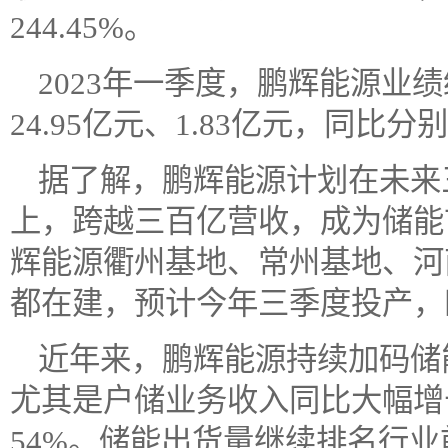
244.45%。
2023年一季度，鹏辉能源业
24.95亿元、1.83亿元，同比分别增
据了解，鹏辉能源计划在未来
上，跨越三百亿营收，成为储能
辉能源衢州基地、常州基地、河
都在建，预计今年三季度投产，
近年来，鹏辉能源持续加码储能
尤其是户储业务收入同比大幅增
54%。储能出货量继续排名行