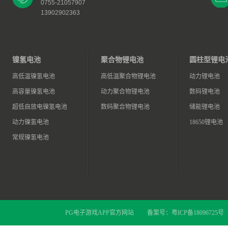
0755-21057907
13902902363
镍氢电池
聚合物锂电池
圆柱型锂电
高低温镍氢电池
高低温聚合物锂电池
动力锂电池
高容量镍氢电池
动力聚合物锂电池
数码锂电池
超低自放电镍氢电池
数码聚合物锂电池
储能锂电池
动力镍氢电池
18650锂电池
常规镍氢电池
PG电子游戏APP官方网站
备案号：
粤ICP备18096725号