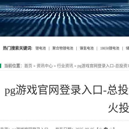
热门搜索关键词:
|
|
|
|
锂电池
聚合物锂电池
镍氢电池
18650锂电池
当前位置
：
首页
»
资讯中心
»
行业资讯
»
pg游戏官网登录入口-总投资
pg游戏官网登录入口-总
火