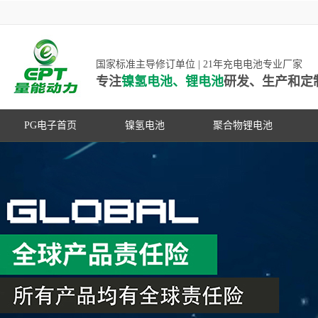
国家标准主导修订单位 | 21年充电电池专业厂家
专注
镍氢电池、锂电池
研发、生产和定
PG电子首页
镍氢电池
聚合物锂电池
高低温镍氢电池
高低温聚合物锂电池
高容量镍氢电池
动力聚合物锂电池
超低自放电镍氢电池
数码聚合物锂电池
PG游戏官网是镍氢电池国家标准主导
动力镍氢电池
修订单位，并参与多项锂电池行业国
常规镍氢电池
家标准的制定