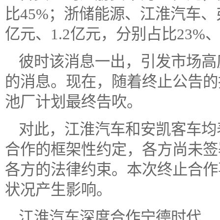
比45%；浙储能源、江淮汽车、
亿元、1.2亿元，分别占比23%、
彼时该消息一出，引发市场高
的消息。现在，随着终止公告的
池厂计划最终告吹。
对此，江淮汽车和安凯客车均
合作的框架性约定，各方尚未签
各方的法律约束。本次终止合作
状况产生影响。
江淮汽车深度合作宁德时代