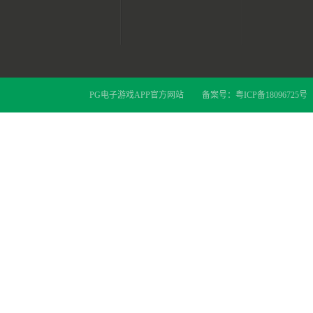
PG电子游戏APP官方网站
备案号：
粤ICP备18096725号