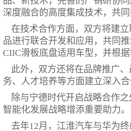
品、新技术，完善的产销研协同
深度融合的高度集成技术，共同
在技术合作方面，双方将建立
品进行联合开发和应用，共同推动
CIIC滑板底盘适用车型，并根
此外，双方还将在品牌推广、
务、人才培养等方面建立深入合
除与宁德时代开启战略合作之
智能化发展战略增添重要助力。
去年12月，江淮汽车与华为