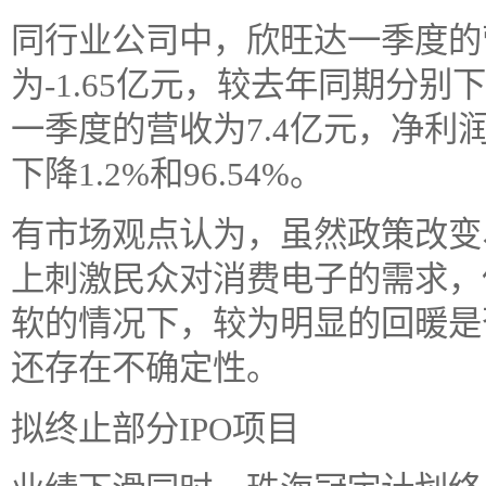
同行业公司中，欣旺达一季度的营
为-1.65亿元，较去年同期分别下降
一季度的营收为7.4亿元，净利润
下降1.2%和96.54%。
有市场观点认为，虽然政策改变
上刺激民众对消费电子的需求，
软的情况下，较为明显的回暖是
还存在不确定性。
拟终止部分IPO项目