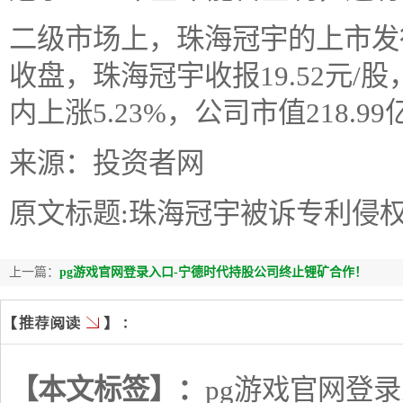
二级市场上，珠海冠宇的上市发行价
收盘，珠海冠宇收报19.52元/股，
内上涨5.23%，公司市值218.
来源：投资者网
原文标题:珠海冠宇被诉专利侵
上一篇：
pg游戏官网登录入口-宁德时代持股公司终止锂矿合作！
【本文标签】：
pg游戏官网登