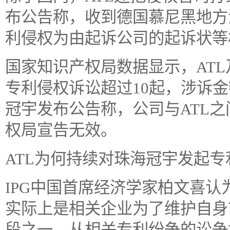
布公告称，收到德国慕尼黑地方
利侵权为由起诉公司的起诉状等
国家知识产权局数据显示，AT
专利侵权诉讼超过10起，涉诉金
冠宇发布公告称，公司与ATL
权局宣告无效。
ATL为何持续对珠海冠宇发起专
IPG中国首席经济学家柏文喜
实际上是相关企业为了维护自身
段之一，从相关专利纷争的讼争