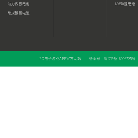
动力镍氢电池
18650锂电池
常规镍氢电池
PG电子游戏APP官方网站
备案号：
粤ICP备18096725号