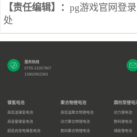
【责任编辑】：
pg游戏官网登
处
服务热线
0755-21057907
13902902363
镍氢电池
聚合物锂电池
圆柱型锂电
高低温镍氢电池
高低温聚合物锂电池
动力锂电池
高容量镍氢电池
动力聚合物锂电池
数码锂电池
超低自放电镍氢电池
数码聚合物锂电池
储能锂电池