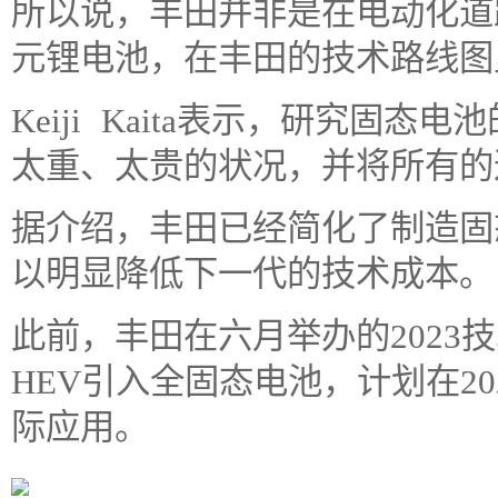
所以说，丰田并非是在电动化道
元锂电池，在丰田的技术路线图
Keiji Kaita表示，研究固
太重、太贵的状况，并将所有的
据介绍，丰田已经简化了制造固
以明显降低下一代的技术成本。
此前，丰田在六月举办的2023
HEV引入全固态电池，计划在20
际应用。