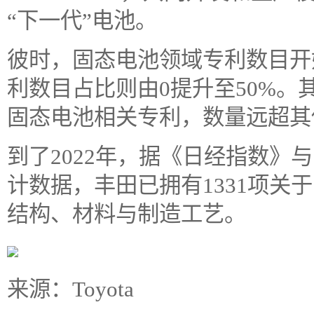
“下一代”电池。
彼时，固态电池领域专利数目开
利数目占比则由0提升至50%。
固态电池相关专利，数量远超其
到了2022年，据《日经指数》与东京
计数据，丰田已拥有1331项关
结构、材料与制造工艺。
来源：Toyota