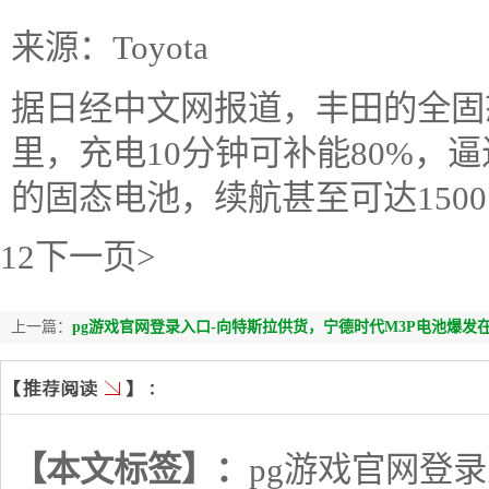
来源：Toyota
据日经中文网报道，丰田的全固态
里，充电10分钟可补能80%，
的固态电池，续航甚至可达150
12下一页>
上一篇：
pg游戏官网登录入口-向特斯拉供货，宁德时代M3P电池爆发
【本文标签】：
pg游戏官网登