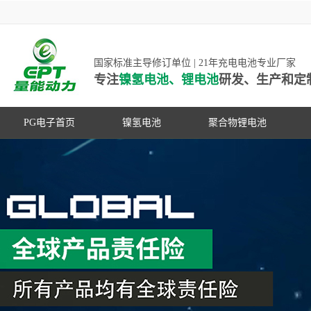
国家标准主导修订单位 | 21年充电电池专业厂家
专注
镍氢电池、锂电池
研发、生产和定
PG电子首页
镍氢电池
聚合物锂电池
高低温镍氢电池
高低温聚合物锂电池
高容量镍氢电池
动力聚合物锂电池
超低自放电镍氢电池
数码聚合物锂电池
PG游戏官网是镍氢电池国家标准主导
动力镍氢电池
修订单位，并参与多项锂电池行业国
常规镍氢电池
家标准的制定