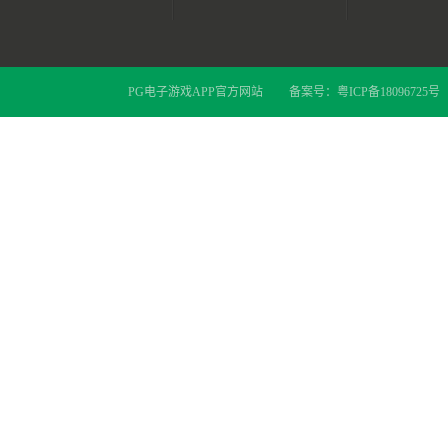
PG电子游戏APP官方网站
备案号：
粤ICP备18096725号