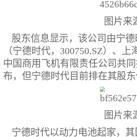
图片来
股东信息显示，该公司由宁德
（宁德时代，300750.SZ）
中国商用飞机有限责任公司共同
布，但宁德时代目前排在其股东
图片来
宁德时代以动力电池起家，其