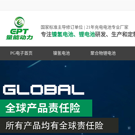
国家标准主导修订单位 | 21年充电电池专业厂家
专注
镍氢电池、锂电池
研发、生产和定
PG电子首页
镍氢电池
聚合物锂电池
高低温镍氢电池
高低温聚合物锂电池
高容量镍氢电池
动力聚合物锂电池
超低自放电镍氢电池
数码聚合物锂电池
PG游戏官网是镍氢电池国家标准主导
动力镍氢电池
修订单位，并参与多项锂电池行业国
常规镍氢电池
家标准的制定