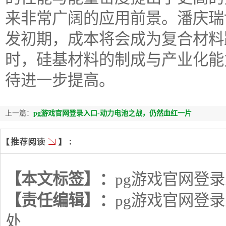
来非常广阔的应用前景。潘庆瑞
发初期，成本将会成为复合材料
时，硅基材料的制成与产业化能
待进一步提高。
上一篇：
pg游戏官网登录入口-动力电池之战，仍然血红一片
【本文标签】：
pg游戏官网登
【责任编辑】：
pg游戏官网登
处