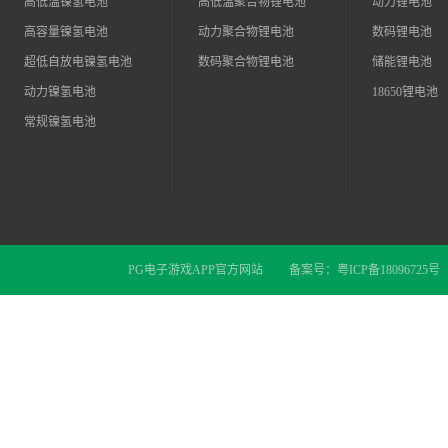
高低温镍氢电池
高低温聚合物锂电池
动力锂电池
高容量镍氢电池
动力聚合物锂电池
数码锂电池
超低自放电镍氢电池
数码聚合物锂电池
储能锂电池
动力镍氢电池
18650锂电池
常规镍氢电池
PG电子游戏APP官方网站
备案号：
粤ICP备18096725号