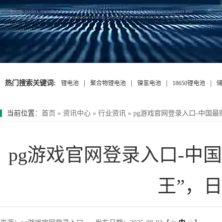
热门搜索关键词:
|
|
|
|
锂电池
聚合物锂电池
镍氢电池
18650锂电池
当前位置
：
首页
»
资讯中心
»
行业资讯
»
pg游戏官网登录入口-中国最
pg游戏官网登录入口-中
王”，