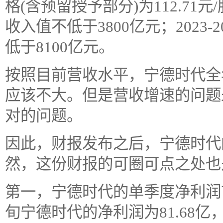
格(含预留授予部分)为112.71
收入值不低于3800亿元；2023
低于8100亿元。
按照目前营收水平，宁德时代全年
应该不大。但是营收增速的问题
对的问题。
因此，财报发布之后，宁德时代
然，这份财报的可圈可点之处也
第一，宁德时代的单季度净利润
旬宁德时代的净利润为81.68亿，