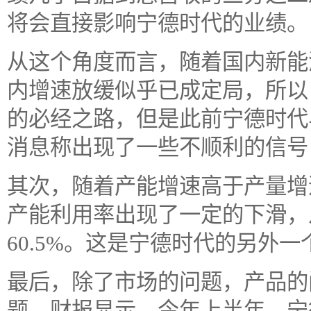
将会直接影响宁德时代的业绩。
从这个角度而言，随着国内新能
内增速放缓似乎已成定局，所以
的必经之路，但是此前宁德时代
消息称出现了一些不顺利的信号
其次，随着产能增速高于产量增
产能利用率出现了一定的下滑，从
60.5%。这是宁德时代的另外一
最后，除了市场的问题，产品的
题。财报显示，今年上半年，宁德