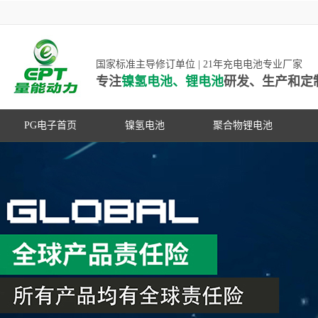
国家标准主导修订单位 | 21年充电电池专业厂家
专注
镍氢电池、锂电池
研发、生产和定
PG电子首页
镍氢电池
聚合物锂电池
高低温镍氢电池
高低温聚合物锂电池
高容量镍氢电池
动力聚合物锂电池
超低自放电镍氢电池
数码聚合物锂电池
PG游戏官网是镍氢电池国家标准主导
动力镍氢电池
修订单位，并参与多项锂电池行业国
常规镍氢电池
家标准的制定