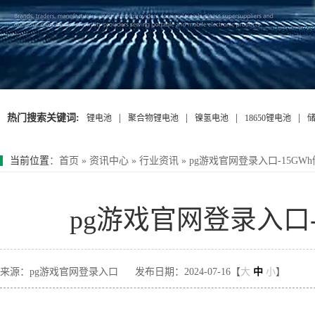
热门搜索关键词:
|
|
|
|
锂电池
聚合物锂电池
镍氢电池
18650锂电池
当前位置
：
首页
»
资讯中心
»
行业资讯
»
pg游戏官网登录入口-15GW
pg游戏官网登录入口
来源：pg游戏官网登录入口
发布日期：2024-07-16【
大
中
小
】