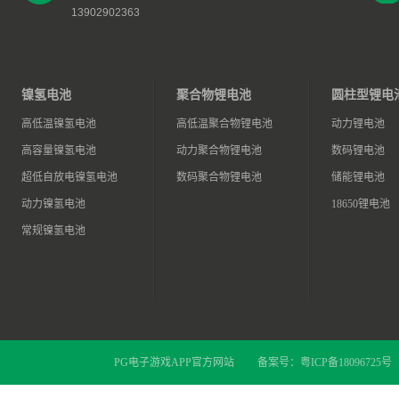
13902902363
镍氢电池
聚合物锂电池
圆柱型锂电
高低温镍氢电池
高低温聚合物锂电池
动力锂电池
高容量镍氢电池
动力聚合物锂电池
数码锂电池
超低自放电镍氢电池
数码聚合物锂电池
储能锂电池
动力镍氢电池
18650锂电池
常规镍氢电池
PG电子游戏APP官方网站
备案号：
粤ICP备18096725号