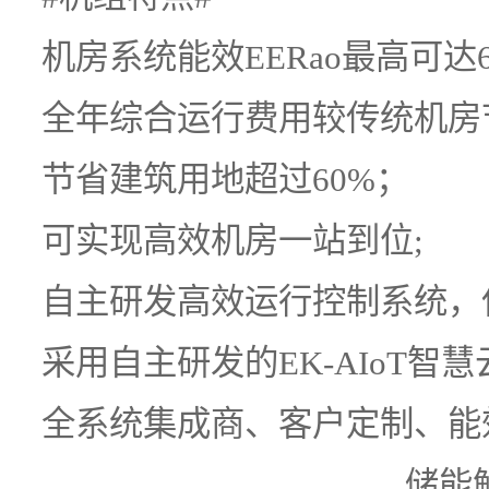
机房系统能效EERao最高可达6
全年综合运行费用较传统机房节
节省建筑用地超过60%；
可实现高效机房一站到位;
自主研发高效运行控制系统，
采用自主研发的EK-AIoT智慧
全系统集成商、客户定制、能
储能