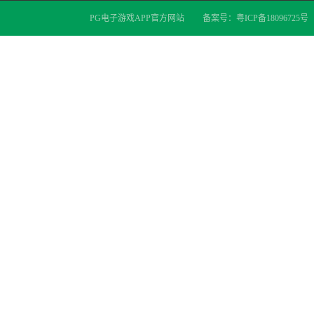
PG电子游戏APP官方网站
备案号：
粤ICP备18096725号