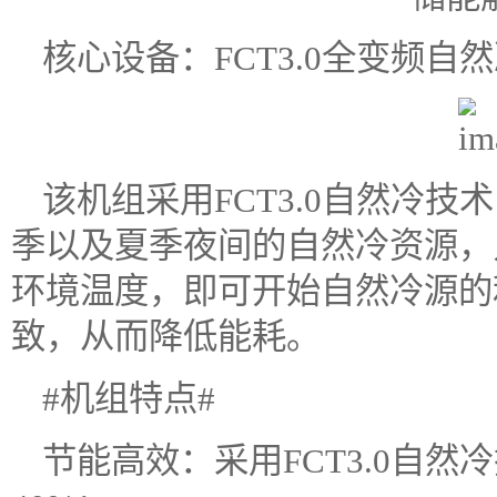
核心设备：FCT3.0全变频自
该机组采用FCT3.0自然冷
季以及夏季夜间的自然冷资源，
环境温度，即可开始自然冷源的
致，从而降低能耗。
#机组特点#
节能高效：采用FCT3.0自