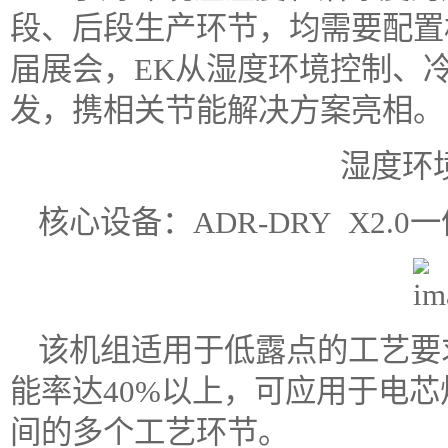
段、后段生产环节，均需要配置
届展会，EK从湿度环境控制、
发，携相关节能解决方案亮相。
湿度环
核心设备：ADR-DRY X2.
该机组适用于低露点的工艺要求
能率达40%以上，可应用于电
间的多个工艺环节。