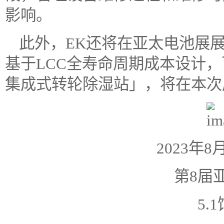
影响。
此外，EK还将在亚太电池展
基于LCC全寿命周期成本设计
集成式转轮除湿站」，将在本次
2023年8
第8届
5.1