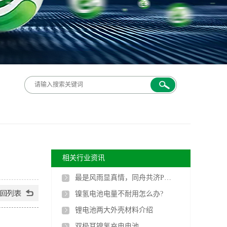
相关行业资讯
最是风雨显真情，同舟共济PG电子人
镍氢电池电量不耐用怎么办?
锂电池两大外壳材料介绍
双极耳镍氢充电电池