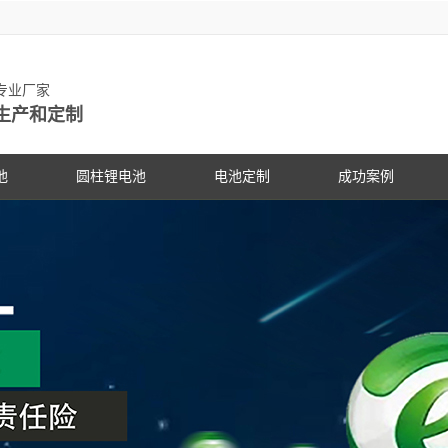
池专业厂家
生产和定制
池
圆柱锂电池
电池定制
成功案例
物锂电池
动力锂电池
手持设备
客户见证
电动车
研发中
PG电
社会公
锂电池
数码锂电池
数码电子
PG电子动态
专家团
PG电
展会信
锂电池
储能锂电池
医疗设备
行业资讯
科研专
PG电
合作伙
国家标准主导
PG游戏官网是镍氢电池国家标准主导
PG游戏官网是镍氢电池国家标准
18650锂电池
蓝牙音响
常见问答
电池定
企业文
锂电池行业国
修订单位，并参与多项锂电池行业国
修订单位，并参与多项锂电池行
储能灯具
技术支持
品质管
联系P
家标准的制定
家标准的制定