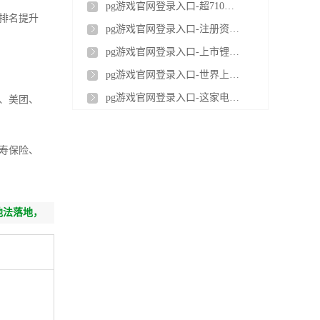
pg游戏官网登录入口-超710亿！传锂电龙头将建海外超级工厂
是排名提升
pg游戏官网登录入口-注册资本6亿元，“包工头”成立电池公司
pg游戏官网登录入口-上市锂电巨头工厂发生火灾
pg游戏官网登录入口-世界上最大的锂电池回收厂爆炸：两万多平厂房全烧毁
pg游戏官网登录入口-这家电池企业完成4亿融资
、美团、
寿保险、
池法落地，