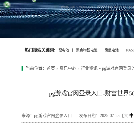
热门搜索关键词:
|
|
|
锂电池
聚合物锂电池
镍氢电池
186
当前位置
：
首页
»
资讯中心
»
行业资讯
»
pg游戏官网登录
pg游戏官网登录入口-财富世界
来源：pg游戏官网登录入口
发布日期：2025-07-23【
大
中