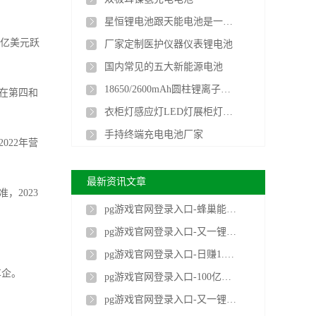
星恒锂电池跟天能电池是一家的吗
6亿美元跃
厂家定制医护仪器仪表锂电池
国内常见的五大新能源电池
18650/2600mAh圆柱锂离子电池
在第四和
衣柜灯感应灯LED灯展柜灯聚合物长条锂电池厂家
手持终端充电电池厂家
022年营
最新资讯文章
，2023
pg游戏官网登录入口-蜂巢能源，迷途知返？
pg游戏官网登录入口-又一锂电巨头即将易主！
pg游戏官网登录入口-日赚1.5亿元，四年蝉联香港首富！曾毓群为何忧心忡忡
车企。
pg游戏官网登录入口-100亿！新碳酸锂巨头正式成立
pg游戏官网登录入口-又一锂电企业IPO成功过会！