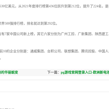
0亿美元，从2021年度排行榜第436位跃升到第212位，提升了224名，
界500强排行榜，排名就达到第292位。
共有有7家中国公司新上榜，其它六家分别为广州工控、广新集团、陕西建工
位前10的企业分别是：通威集团、台积公司、联想集团、腾讯控股、中国人
。
兽的华丽蜕变
下一篇：
pg游戏官网登录入口-欧洲新电
动力电池行业巨震