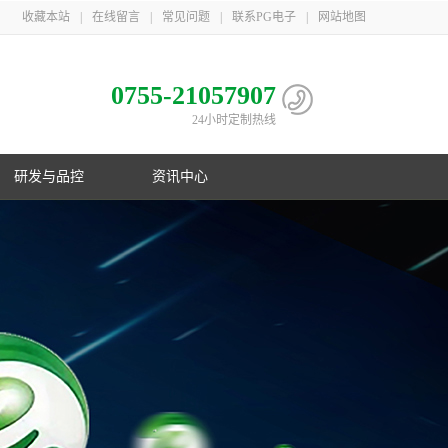
收藏本站
|
在线留言
|
常见问题
|
联系PG电子
|
网站地图
0755-21057907
24小时定制热线
研发与品控
资讯中心
电池
心
子相册
益
队
子荣誉
息
利
子简介
伴
主导
PG电子在行业首创镍氢B型电池；在
PG游戏官网三地一共取得国家专利
PG游戏官网是国家高新技术企业，在
PG游戏官网21年服务上千家客户，遍
制
化
业国
数码锂电池领域采用改性锰酸锂电池
106项，其中发明专利33项，并获得
深圳、梅州、江苏三地自建生产基
布欧美、东南亚以及国内
控
G电子
美国OVNIC专利授权
地，现有员工1000余人