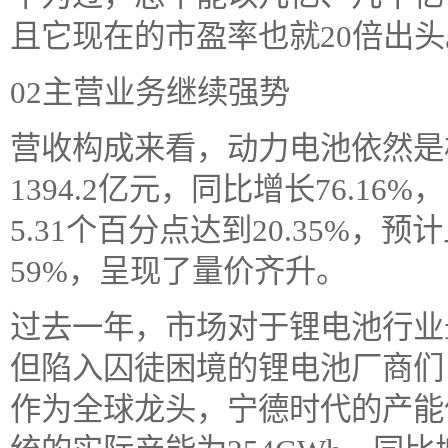
且它现在的市盈率也就20倍出头
02主营业务继续强势
营收构成来看，动力电池依然是
1394.2亿元，同比增长76.16
5.31个百分点达到20.35%，预
59%，呈现了量价齐升。
过去一年，市场对于锂电池行业
但陷入囚徒困境的锂电池厂商们
作为全球龙头，宁德时代的产能