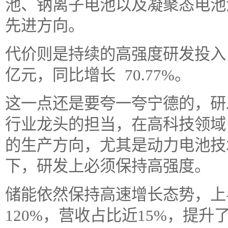
池、钠离子电池以及凝聚态电池
先进方向。
代价则是持续的高强度研发投入，
亿元，同比增长 70.77%。
这一点还是要夸一夸宁德的，研
行业龙头的担当，在高科技领域
的生产方向，尤其是动力电池技
下，研发上必须保持高强度。
储能依然保持高速增长态势，上半
120%，营收占比近15%，提升