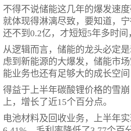
不得不说储能这几年的爆发速度
就体现得淋漓尽致，要知道，宁德
还不到0.2亿，才短短5年多时
从逻辑而言，储能的龙头必定是
虑到新能源的大爆发，储能市场
能业务也还有足够大的成长空间
得益于上半年碳酸锂价格的雪崩
上，增长了近15个百分点。
电池材料及回收业务，上半年实现
6.41%，毛利率降低了3.77个