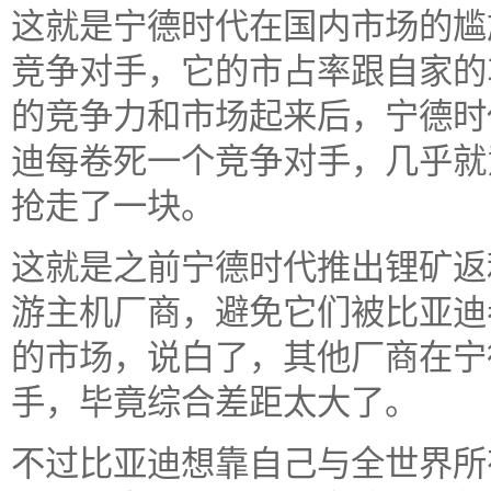
这就是宁德时代在国内市场的尴
竞争对手，它的市占率跟自家的
的竞争力和市场起来后，宁德时
迪每卷死一个竞争对手，几乎就
抢走了一块。
这就是之前宁德时代推出锂矿返
游主机厂商，避免它们被比亚迪
的市场，说白了，其他厂商在宁
手，毕竟综合差距太大了。
不过比亚迪想靠自己与全世界所