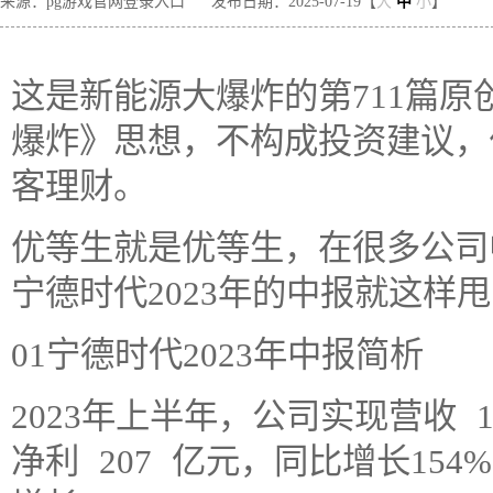
来源：pg游戏官网登录入口
发布日期：2025-07-19【
大
中
小
】
这是新能源大爆炸的第711篇
爆炸》思想，不构成投资建议，
客理财。
优等生就是优等生，在很多公司
宁德时代2023年的中报就这样
01宁德时代2023年中报简析
2023年上半年，公司实现营收 1
净利 207 亿元，同比增长154