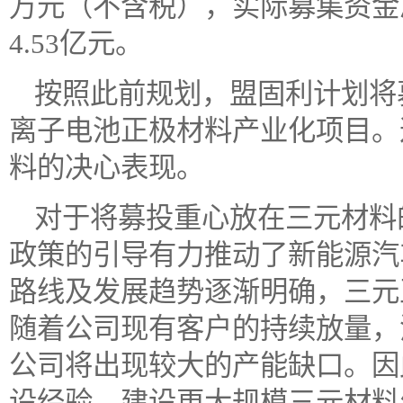
万元（不含税），实际募集资金净
4.53亿元。
按照此前规划，盟固利计划将
离子电池正极材料产业化项目。
料的决心表现。
对于将募投重心放在三元材料
政策的引导有力推动了新能源汽
路线及发展趋势逐渐明确，三元
随着公司现有客户的持续放量，
公司将出现较大的产能缺口。因
设经验，建设更大规模三元材料