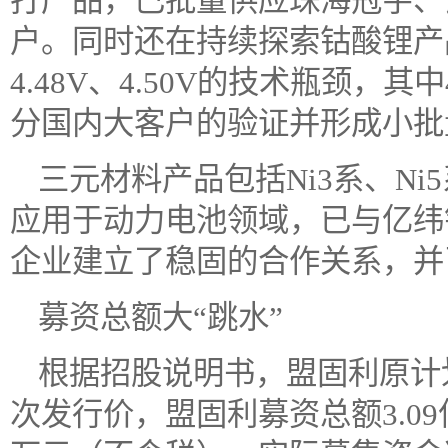
打产品，已批量供应珠海冠宇、
户。同时还在持续探索钴酸锂产
4.48V、4.50V的技术瓶颈，其
分国内大客户的验证并形成小批
三元材料产品包括Ni3系、Ni5
应用于动力电池领域，已与亿纬
企业建立了稳固的合作关系，并
募资总额大“跳水”
根据招股说明书，盟固利原计
次发行价，盟固利募资总额3.09亿