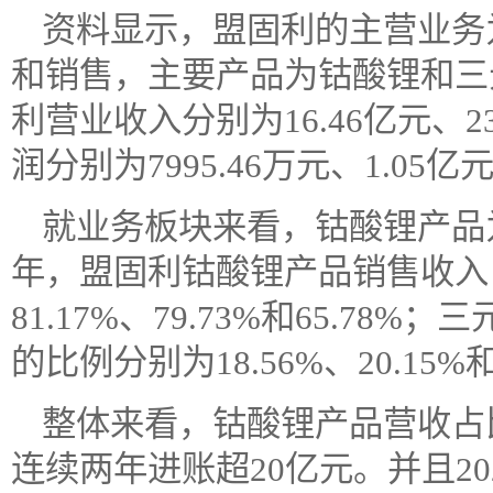
资料显示，盟固利的主营业务
和销售，主要产品为钴酸锂和三元材
利营业收入分别为16.46亿元、23
润分别为7995.46万元、1.05亿元
就业务板块来看，钴酸锂产品为主
年，盟固利钴酸锂产品销售收入
81.17%、79.73%和65.7
的比例分别为18.56%、20.15%和
整体来看，钴酸锂产品营收占比开
连续两年进账超20亿元。并且2