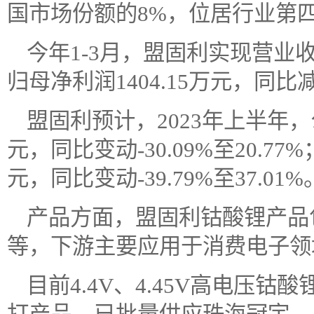
国市场份额的8%，位居行业第
今年1-3月，盟固利实现营业收入
归母净利润1404.15万元，同比减
盟固利预计，2023年上半年，公
元，同比变动-30.09%至20.77
元，同比变动-39.79%至37.01%
产品方面，盟固利钴酸锂产品包括4.
等，下游主要应用于消费电子领
目前4.4V、4.45V高电压