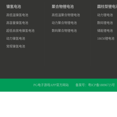
镍氢电池
聚合物锂电池
圆柱型锂电
高低温镍氢电池
高低温聚合物锂电池
动力锂电池
高容量镍氢电池
动力聚合物锂电池
数码锂电池
超低自放电镍氢电池
数码聚合物锂电池
储能锂电池
动力镍氢电池
18650锂电池
常规镍氢电池
PG电子游戏APP官方网站
备案号：
粤ICP备18096725号