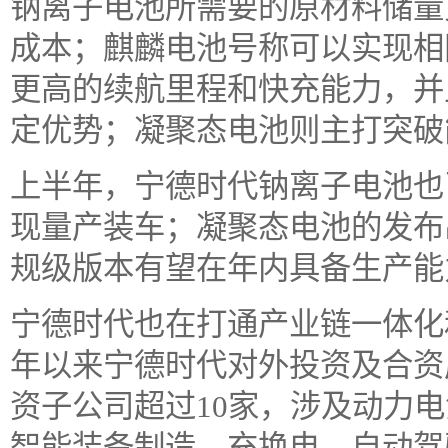
钠离子电池所需要的原材料储量
成本；麒麟电池号称可以实现相
更高的续航里程和快充能力，并
定优势；凝聚态电池则主打突破
上半年，宁德时代钠离子电池也
现量产装车；凝聚态电池的发布
规级版本有望在年内具备生产能
宁德时代也在打通产业链一体化和
年以来宁德时代对外投资及合资
资子公司超过10家，涉及动力
智能装备制造、充换电、自动驾