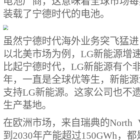
电池厂商，这意味着全球市场每
装载了宁德时代的电池。
虽然宁德时代海外业务突飞猛进
以北美市场为例，LG新能源增速
比起宁德时代，LG新能源有个
年，一直是全球优等生，新能源
支持LG新能源。这家公司也不
生产基地。
在欧洲市场，来自瑞典的North
到2030年产能超过150GWh