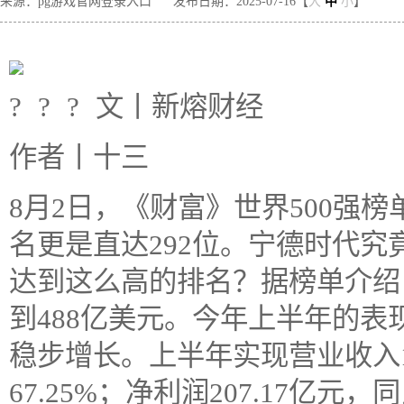
来源：pg游戏官网登录入口
发布日期：2025-07-16【
大
中
小
】
? ? ? 文丨新熔财经
作者丨十三
8月2日，《财富》世界500强
名更是直达292位。宁德时代
达到这么高的排名？据榜单介绍，
到488亿美元。今年上半年的
稳步增长。上半年实现营业收入18
67.25%；净利润207.17亿元，