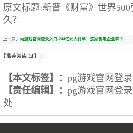
原文标题:新晋《财富》世界50
久？
上一篇：
pg游戏官网登录入口-244亿元大订单！这家锂电企业拿下
【本文标签】：
pg游戏官网登
【责任编辑】：
pg游戏官网登
处