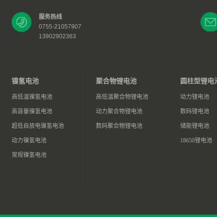
服务热线
0755-21057907
13902902363
镍氢电池
聚合物锂电池
圆柱型锂电
高低温镍氢电池
高低温聚合物锂电池
动力锂电池
高容量镍氢电池
动力聚合物锂电池
数码锂电池
超低自放电镍氢电池
数码聚合物锂电池
储能锂电池
动力镍氢电池
18650锂电池
常规镍氢电池