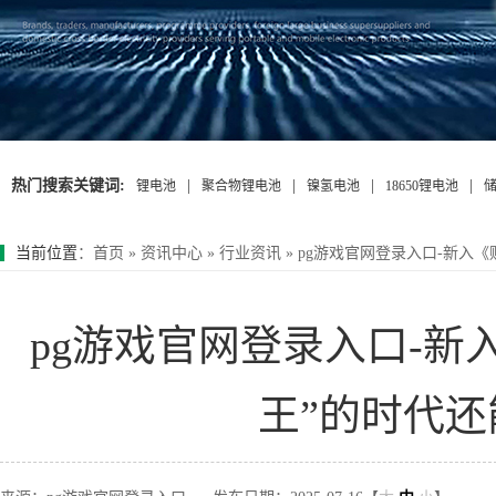
热门搜索关键词:
|
|
|
|
锂电池
聚合物锂电池
镍氢电池
18650锂电池
当前位置
：
首页
»
资讯中心
»
行业资讯
»
pg游戏官网登录入口-新入《
pg游戏官网登录入口-新
王”的时代