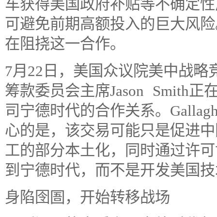
车获得美国政府补贴等不确定性
可避免前期高额投入的巨大风险
在阻挠这一合作。
7月22日，美国众议院美中战略竞争委
筹款委员会主席Jason Smit
司宁德时代的合作关系。Gallagh
心的是，该交易可能只是促进中
工的部分本土化，同时通过许可
到宁德时代，而不是开发美国技
身陷囹圄，开始转移战场