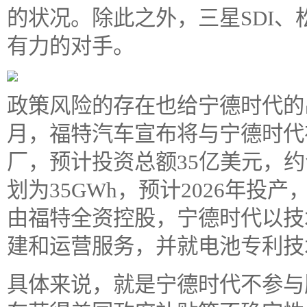
的状况。除此之外，三星SDI
有力的对手。
政策风险的存在也给宁德时代的
月，福特汽车宣布将与宁德时代
厂，预计投资总额35亿美元，约
划为35GWh，预计2026年投
由福特全资控股，宁德时代以技
建和运营服务，并就电池专利技
具体来说，就是宁德时代不参与