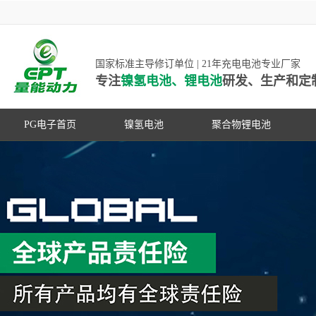
国家标准主导修订单位 | 21年充电电池专业厂家
专注
镍氢电池、锂电池
研发、生产和定
PG电子首页
镍氢电池
聚合物锂电池
高低温镍氢电池
高低温聚合物锂电池
高容量镍氢电池
动力聚合物锂电池
超低自放电镍氢电池
数码聚合物锂电池
PG游戏官网是镍氢电池国家标准主导
动力镍氢电池
修订单位，并参与多项锂电池行业国
常规镍氢电池
家标准的制定