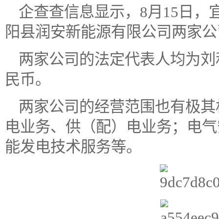
企查查信息显示，8月15日
阳县润安新能源有限公司两家公
两家公司的法定代表人均为刘和
民币。
两家公司的经营范围也有极其
电业务、供（配）电业务；电气
能发电技术服务等。