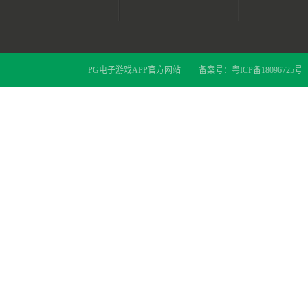
PG电子游戏APP官方网站
备案号：
粤ICP备18096725号