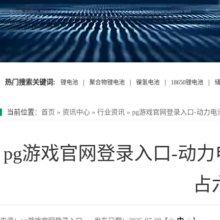
热门搜索关键词:
|
|
|
|
锂电池
聚合物锂电池
镍氢电池
18650锂电池
当前位置
：
首页
»
资讯中心
»
行业资讯
»
pg游戏官网登录入口-动力
pg游戏官网登录入口-动
占