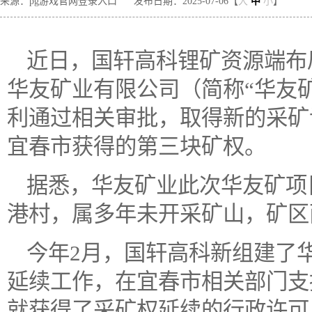
来源：pg游戏官网登录入口
发布日期：2025-07-06【
大
中
小
】
近日，国轩高科锂矿资源端布
华友矿业有限公司（简称“华友
利通过相关审批，取得新的采矿
宜春市获得的第三块矿权。
据悉，华友矿业此次华友矿项
港村，属多年未开采矿山，矿区面
今年2月，国轩高科新组建了
延续工作，在宜春市相关部门支
就获得了采矿权延续的行政许可。