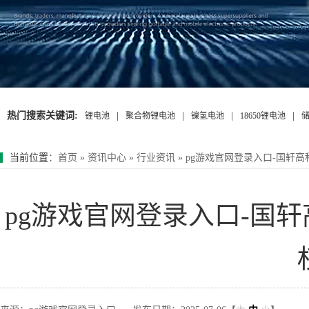
热门搜索关键词:
|
|
|
|
锂电池
聚合物锂电池
镍氢电池
18650锂电池
当前位置
：
首页
»
资讯中心
»
行业资讯
»
pg游戏官网登录入口-国轩
pg游戏官网登录入口-国