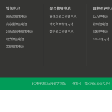
镍氢电池
聚合物锂电池
圆柱型锂电
高低温镍氢电池
高低温聚合物锂电池
动力锂电池
高容量镍氢电池
动力聚合物锂电池
数码锂电池
超低自放电镍氢电池
数码聚合物锂电池
储能锂电池
动力镍氢电池
18650锂电池
常规镍氢电池
PG电子游戏APP官方网站
备案号：
粤ICP备18096725号