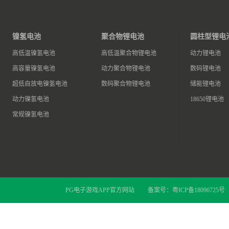
镍氢电池
聚合物锂电池
圆柱型锂电
高低温镍氢电池
高低温聚合物锂电池
动力锂电池
高容量镍氢电池
动力聚合物锂电池
数码锂电池
超低自放电镍氢电池
数码聚合物锂电池
储能锂电池
动力镍氢电池
18650锂电池
常规镍氢电池
PG电子游戏APP官方网站
备案号：
粤ICP备18096725号