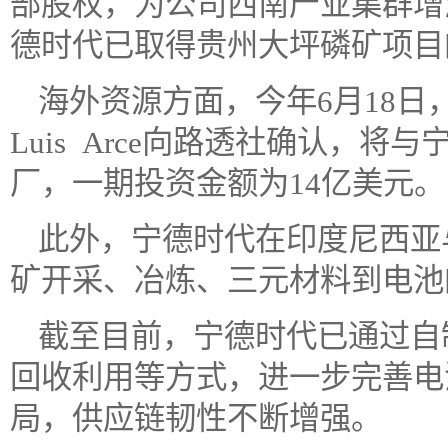
部股权，为公司西南产业集群增
德时代已取得贵州大坪磷矿项目
海外资源方面，今年6月18
Luis Arce向路透社确认，
厂，一期投资金额为14亿美元。
此外，宁德时代在印度尼西亚
矿开采、冶炼、三元材料到电池
截至目前，宁德时代已通过自
回收利用等方式，进一步完善电
局，供应链韧性不断增强。