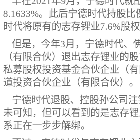
早在2021年9月，宁德时代
8.1633%。此后宁德时代持股比
时代将原有的志存锂业7.6%股权增
但是，今年3月，宁德时代、
（有限合伙）退出志存锂业的股
私募股权投资基金合伙企业（有
道投资合伙企业（有限合伙）。
宁德时代退股、控股孙公司注
未可知，但可以看到的是志存锂
系正在一步步解绑。