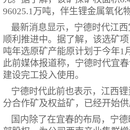
96025.1万吨，伴生锂金属氧化物
最新消息显示，宁德时代江西
顺利推进中。据了解，该选矿项目
吨年选原矿产能原计划于今年1
此前媒体报道称，宁德时代宜春
建设完工投入使用。
宁德时代此前也表示，江西锂
分合作矿及权益矿，已经开始供
国内除了在宜春的布局，宁德