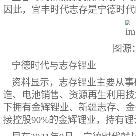
因此，宜丰时代志存是宁德时代
图源
宁德时代与志存锂业
资料显示，志存锂业主要从事
造、电池销售、资源再生利用技
下拥有金辉锂业、新疆志存、金
接控股90%的金辉锂业，持有