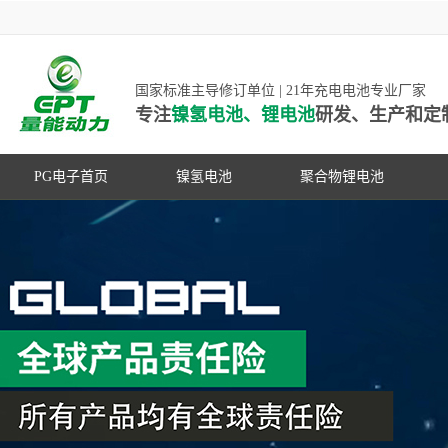
国家标准主导修订单位 | 21年充电电池专业厂家
专注
镍氢电池、锂电池
研发、生产和定
PG电子首页
镍氢电池
聚合物锂电池
高低温镍氢电池
高低温聚合物锂电池
高容量镍氢电池
动力聚合物锂电池
超低自放电镍氢电池
数码聚合物锂电池
PG游戏官网是镍氢电池国家标准主导
动力镍氢电池
修订单位，并参与多项锂电池行业国
常规镍氢电池
家标准的制定