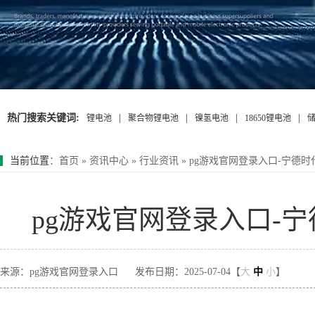
热门搜索关键词:
|
|
|
|
锂电池
聚合物锂电池
镍氢电池
18650锂电池
当前位置
：
首页
»
资讯中心
»
行业资讯
»
pg游戏官网登录入口-宁德
pg游戏官网登录入口-
来源：pg游戏官网登录入口
发布日期：2025-07-04【
大
中
小
】