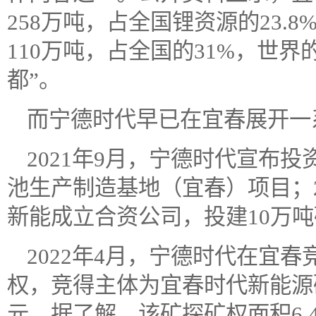
258万吨，占全国锂资源的23.
110万吨，占全国的31%，世界
都”。
而宁德时代早已在宜春展开一
2021年9月，宁德时代宣布投
池生产制造基地（宜春）项目；2
新能成立合资公司，投建10万
2022年4月，宁德时代在宜
权，竞得主体为宜春时代新能源矿
元。据了解，该矿探矿权面积6.