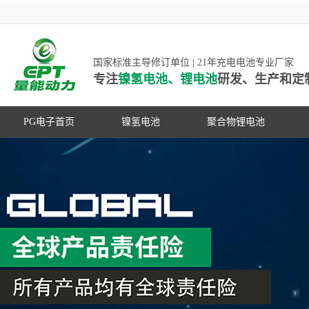
国家标准主导修订单位 | 21年充电电池专业厂家
专注
镍氢电池、锂电池
研发、生产和定
PG电子首页
镍氢电池
聚合物锂电池
高低温镍氢电池
高低温聚合物锂电池
高容量镍氢电池
动力聚合物锂电池
超低自放电镍氢电池
数码聚合物锂电池
PG游戏官网是镍氢电池国家标准主导
动力镍氢电池
修订单位，并参与多项锂电池行业国
常规镍氢电池
家标准的制定