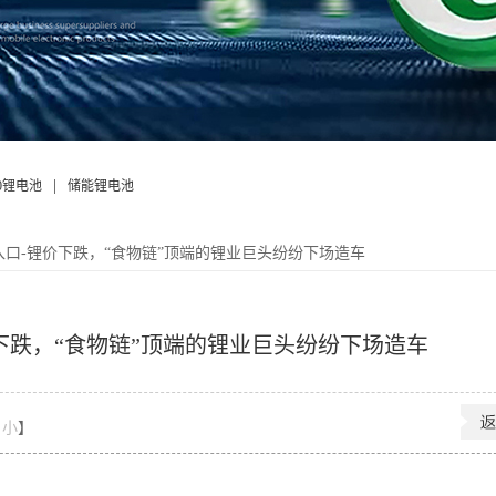
|
50锂电池
储能锂电池
入口-锂价下跌，“食物链”顶端的锂业巨头纷纷下场造车
价下跌，“食物链”顶端的锂业巨头纷纷下场造车
小
】