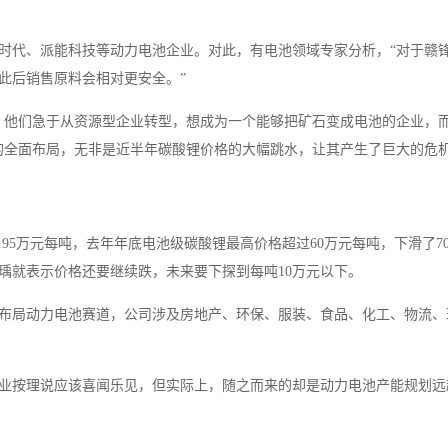
时代、派能科技等动力电池企业。对此，有电池领域专家分析，“对于赣
此后销售原料会相对更安全。”
，他们急于从资源型企业转型，想成为一个能够把矿石变成电池的企业，
的全面布局，无非是近半年碳酸锂价格的大幅跳水，让其产生了巨大的危
.95万元每吨，去年年底电池级碳酸锂最高价格超过60万元每吨，下滑了70.
瑀就表示价格还要继续跌，未来要下探到每吨10万元以下。
界布局动力电池赛道，公司涉及房地产、环保、服装、食品、化工、物流、
业按理说应该喜闻乐见，但实际上，随之而来的却是动力电池产能规划远