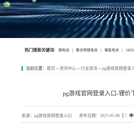
热门搜索关键词:
|
|
|
锂电池
聚合物锂电池
镍氢电池
186
当前位置
：
首页
»
资讯中心
»
行业资讯
»
pg游戏官网登录
pg游戏官网登录入口-锂
来源：pg游戏官网登录入口
发布日期：2025-05-08【
大
中