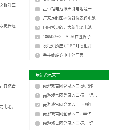
之相对应
星恒锂电池跟天能电池是一家的吗
厂家定制医护仪器仪表锂电池
取更长远
国内常见的五大新能源电池
18650/2600mAh圆柱锂离子电池
衣柜灯感应灯LED灯展柜灯聚合物长条锂电池厂家
手持终端充电电池厂家
最新资讯文章
，其综合
pg游戏官网登录入口-蜂巢能源，迷途知返？
pg游戏官网登录入口-又一锂电巨头即将易主！
pg游戏官网登录入口-日赚1.5亿元，四年蝉联香港首富！曾毓群为何忧心忡忡
力电池。
pg游戏官网登录入口-100亿！新碳酸锂巨头正式成立
pg游戏官网登录入口-又一锂电企业IPO成功过会！