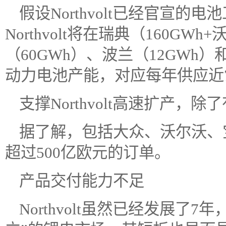
假设Northvolt已经官宣
Northvolt将在瑞典（160GW
（60GWh）、波兰（12GWh
动力电池产能，对应每年供应近7
支撑Northvolt高速扩产
据了解，包括大众、沃尔沃、宝马
超过500亿欧元的订单。
产品交付能力不足
Northvolt虽然已经发展了