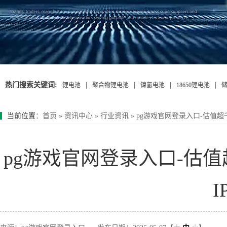
热门搜索关键词:
|
|
|
|
锂电池
聚合物锂电池
镍氢电池
18650锂电池
当前位置
：
首页
»
资讯中心
»
行业资讯
»
pg游戏官网登录入口-估值超
pg游戏官网登录入口-估
I