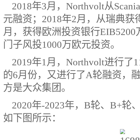
2018年3月，Northvolt从Sc
元融资；2018年2月，从瑞典获得
月，获得欧洲投资银行EIB520
门子风投1000万欧元投资。
2019年1月，Northvolt进行
的6月份，又进行了A轮融资，融
方是大众集团。
2020年-2023年，B轮、B
如下图所示：