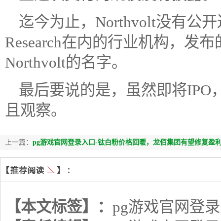
迄今为止，Northvolt没有
Research在内的行业机构，
Northvolt的名字。
最后要说的是，虽然即将IPO，但
且观察。
上一篇：
pg游戏官网登录入口-钛白粉价格回暖，龙佰集团有望修复盈
【本文标签】：
pg游戏官网登