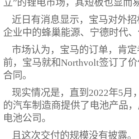
立”的锂电市场，其短板也显而
近日有消息显示，宝马对外招标
企业中的蜂巢能源、宁德时代、
市场认为，宝马的订单，肯定考虑
前，宝马就和Northvolt签订
合同。
现实情况是，直到2022年5月，
的汽车制造商提供了电池产品，
电池公司。
且这次交付的规模没有披露。