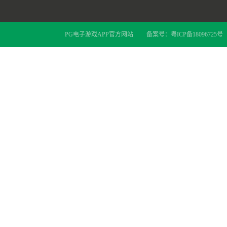
PG电子游戏APP官方网站
备案号：
粤ICP备18096725号