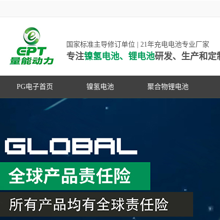
国家标准主导修订单位 | 21年充电电池专业厂家
专注
镍氢电池、锂电池
研发、生产和定
PG电子首页
镍氢电池
聚合物锂电池
高低温镍氢电池
高低温聚合物锂电池
高容量镍氢电池
动力聚合物锂电池
超低自放电镍氢电池
数码聚合物锂电池
PG游戏官网是镍氢电池国家标准主导
动力镍氢电池
修订单位，并参与多项锂电池行业国
常规镍氢电池
家标准的制定