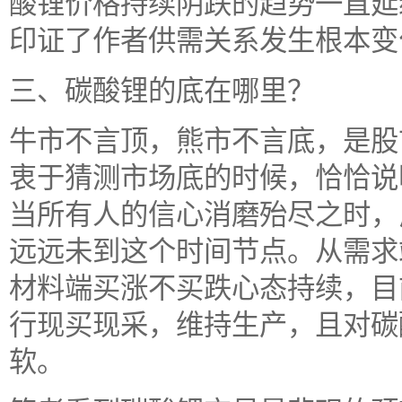
酸锂价格持续阴跌的趋势一直延
印证了作者供需关系发生根本变
三、碳酸锂的底在哪里？
牛市不言顶，熊市不言底，是股
衷于猜测市场底的时候，恰恰说
当所有人的信心消磨殆尽之时，
远远未到这个时间节点。从需求
材料端买涨不买跌心态持续，目
行现买现采，维持生产，且对碳
软。