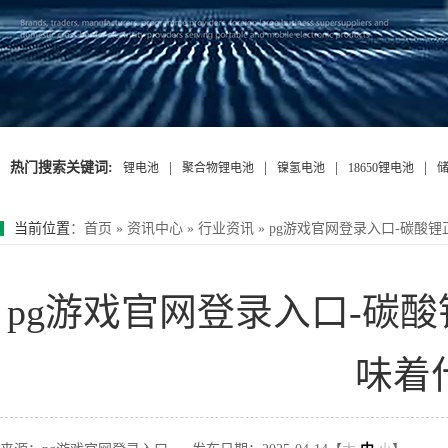
热门搜索关键词:
|
|
|
|
锂电池
聚合物锂电池
镍氢电池
18650锂电池
当前位置
：
首页
»
资讯中心
»
行业资讯
»
pg游戏官网登录入口-碳酸
pg游戏官网登录入口-碳
味着