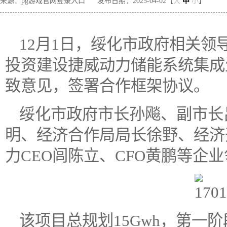
来源：pg游戏官网登录入口
发布日期：2025-04-02【
大
中
小
】
12月1日，绥化市政府相关
投资建设捷威动力储能系统集成
致意见，签署合作框架协议。
绥化市政府市长孙飚、副市长
明、经济合作局局长徐野、经济
力CEO闾陈立、CFO黄鹏等企
该项目总规划15Gwh，第一