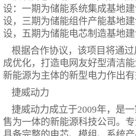
设：一期为储能系统集成基地建
设，三期为储能组件产能基地建
设，五期为储能电芯制造基地建
根据合作协议，该项目将通过
成优化，打造电网友好型清洁能
新能源为主体的新型电力作出有
捷威动力
捷威动力成立于2009年，是
售为一体的新能源科技公司。专
具备完整的电芯、模组、系统产