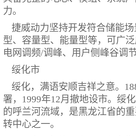
力。
捷威动力坚持开发符合储能场
型、容量型、能量型等，可广泛
电网调频/调峰、用户侧峰谷调节
绥化市
绥化，满语安顺吉祥之意。188
署，1999年12月撤地设市。
的呼兰河流域，是黑龙江省的重
转中心之一。