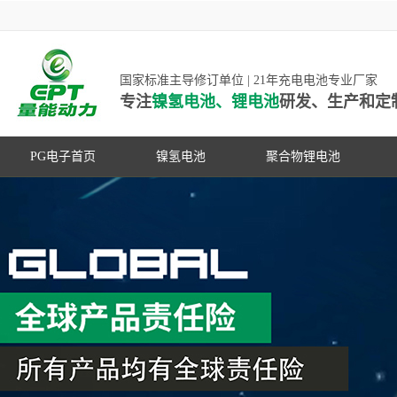
国家标准主导修订单位 | 21年充电电池专业厂家
专注
镍氢电池、锂电池
研发、生产和定
PG电子首页
镍氢电池
聚合物锂电池
高低温镍氢电池
高低温聚合物锂电池
高容量镍氢电池
动力聚合物锂电池
超低自放电镍氢电池
数码聚合物锂电池
PG游戏官网是镍氢电池国家标准主导
动力镍氢电池
修订单位，并参与多项锂电池行业国
常规镍氢电池
家标准的制定