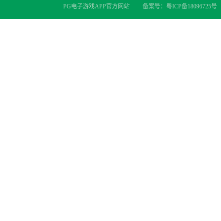
PG电子游戏APP官方网站
备案号：
粤ICP备18096725号