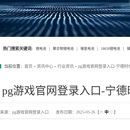
热门搜索关键词:
|
|
|
|
锂电池
聚合物锂电池
镍氢电池
18650锂电池
当前位置
：
首页
»
资讯中心
»
行业资讯
»
pg游戏官网登录入口-宁德
pg游戏官网登录入口-宁
来源：pg游戏官网登录入口
发布日期：2025-03-26【
大
中
小
】