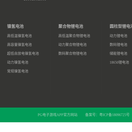
镍氢电池
聚合物锂电池
圆柱型锂电
高低温镍氢电池
高低温聚合物锂电池
动力锂电池
高容量镍氢电池
动力聚合物锂电池
数码锂电池
超低自放电镍氢电池
数码聚合物锂电池
储能锂电池
动力镍氢电池
18650锂电池
常规镍氢电池
PG电子游戏APP官方网站
备案号：
粤ICP备18096725号