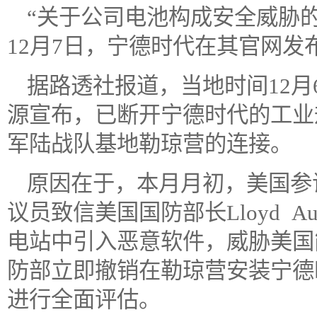
“关于公司电池构成安全威胁
12月7日，宁德时代在其官网
据路透社报道，当地时间12
源宣布，已断开宁德时代的工业
军陆战队基地勒琼营的连接。
原因在于，本月月初，美国参议员M
议员致信美国国防部长Lloyd A
电站中引入恶意软件，威胁美国
防部立即撤销在勒琼营安装宁德
进行全面评估。