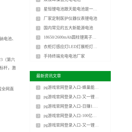
星恒锂电池跟天能电池是一家的吗
厂家定制医护仪器仪表锂电池
国内常见的五大新能源电池
18650/2600mAh圆柱锂离子电池
钠电池、
衣柜灯感应灯LED灯展柜灯聚合物长条锂电池厂家
手持终端充电电池厂家
23（第六
标杆，激
最新资讯文章
pg游戏官网登录入口-蜂巢能源，迷途知返？
程全网直
pg游戏官网登录入口-又一锂电巨头即将易主！
pg游戏官网登录入口-日赚1.5亿元，四年蝉联香港首富！曾毓群为何忧心忡忡
pg游戏官网登录入口-100亿！新碳酸锂巨头正式成立
pg游戏官网登录入口-又一锂电企业IPO成功过会！