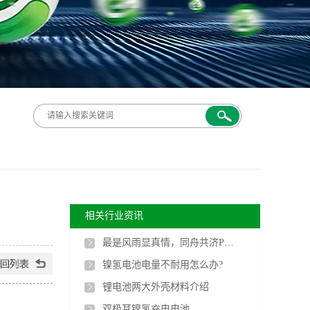
相关行业资讯
最是风雨显真情，同舟共济PG电子人
镍氢电池电量不耐用怎么办?
锂电池两大外壳材料介绍
双极耳镍氢充电电池