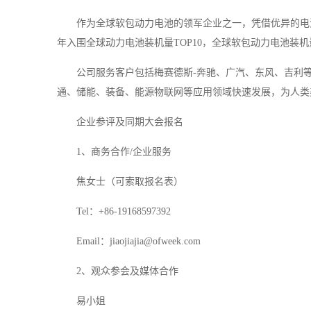
作为全球软包动力电池的领军企业之一，凭借优异的电池性能
年入围全球动力电池装机量TOP10，全球软包动力电池装机量
公司服务客户包括梅赛德斯-奔驰、广汽、东风、吉利
通、储能、装备、能源物联网等应用领域快速发展，为人类
企业参评及同期大会报名
1、商务合作/企业服务
焦女士（可索取报名表）
Tel：+86-19168597392
Email：jiaojiajia@ofweek.com
2、观众参会及媒体合作
易小姐