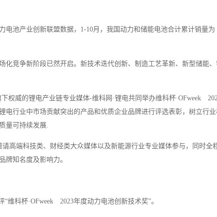
动力电池产业创新联盟数据，1-10月，我国动力和储能电池合计累计销量为
场化竞争新阶段已然开启。新技术迭代创新、制造工艺革新、新型储能、
下权威的锂电产业链专业媒体-维科网·锂电共同举办维科杯·OFweek 20
3年锂电行业中市场贡献突出的产品和优质企业品牌进行评选表彰，树立行业
质量可持续发展.
将邀请高端科技类、财经类大众媒体以及新能源行业专业媒体参与，同时全
品牌知名度及影响力。
维科杯·OFweek 2023年度动力电池创新技术奖”。