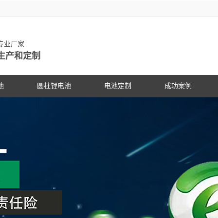
池专业厂家
生产和定制
池
圆柱锂电池
电池定制
成功案例
物锂电池
动力锂电池
手持设备
客户见证
电动车
研发中
PG电
社会公
锂电池
数码锂电池
数码电子
PG电子动态
专家团
PG电
展会信
锂电池
储能锂电池
医疗设备
行业资讯
科研专
PG电
合作伙
国家标准主导
PG游戏官网是镍氢电池国家标准主导
PG游戏官网是镍氢电池国家标准
18650锂电池
蓝牙音响
常见问答
电池定
企业文
锂电池行业国
修订单位，并参与多项锂电池行业国
修订单位，并参与多项锂电池行
储能灯具
技术支持
品质管
联系P
家标准的制定
家标准的制定