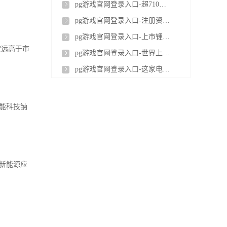
pg游戏官网登录入口-超710亿！传锂电龙头将建海外超级工厂
pg游戏官网登录入口-注册资本6亿元，“包工头”成立电池公司
pg游戏官网登录入口-上市锂电巨头工厂发生火灾
度远高于市
pg游戏官网登录入口-世界上最大的锂电池回收厂爆炸：两万多平厂房全烧毁
pg游戏官网登录入口-这家电池企业完成4亿融资
能科技钠
球新能源应