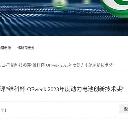
|
50锂电池
储能锂电池
口-孚能科技参评“维科杯·OFweek 2023年度动力电池创新技术奖”
“维科杯·OFweek 2023年度动力电池创新技术奖”
小
】