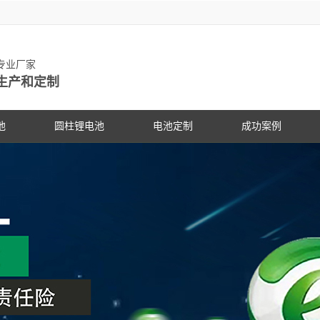
池专业厂家
生产和定制
池
圆柱锂电池
电池定制
成功案例
物锂电池
动力锂电池
手持设备
客户见证
电动车
研发中
PG电
社会公
锂电池
数码锂电池
数码电子
PG电子动态
专家团
PG电
展会信
锂电池
储能锂电池
医疗设备
行业资讯
科研专
PG电
合作伙
国家标准主导
PG游戏官网是镍氢电池国家标准主导
PG游戏官网是镍氢电池国家标准
18650锂电池
蓝牙音响
常见问答
电池定
企业文
锂电池行业国
修订单位，并参与多项锂电池行业国
修订单位，并参与多项锂电池行
储能灯具
技术支持
品质管
联系P
家标准的制定
家标准的制定