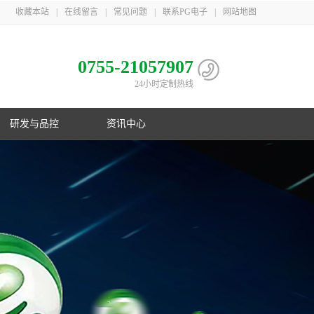
收藏本站
|
在线留言
|
常见问题
|
联系PG电子
|
网站地图
0755-21057907
24小时定制热线
研发与品控
资讯中心
电池
心
子相册
益
队
子荣誉
息
利
子简介
伴
主导
PG电子在行业首创镍氢B型电池；在
PG游戏官网三地一共取得国家专利
PG游戏官网是国家高新技术企业，在
PG游戏官网21年服务上千家客户，遍
制
化
业国
数码锂电池领域采用改性锰酸锂电池
106项，其中发明专利33项，并获得
深圳、梅州、江苏三地自建生产基
布欧美、东南亚以及国内
控
G电子
美国OVNIC专利授权
地，现有员工1000余人