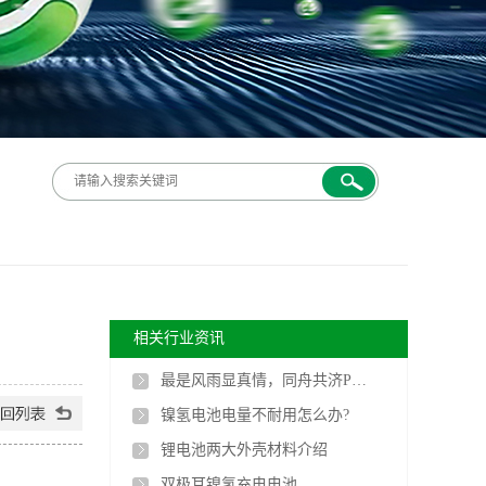
相关行业资讯
最是风雨显真情，同舟共济PG电子人
镍氢电池电量不耐用怎么办?
锂电池两大外壳材料介绍
双极耳镍氢充电电池