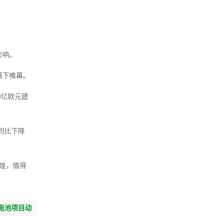
影响。
落下帷幕。
8亿欧元建
同比下降
煌，值得
钠电池项目动