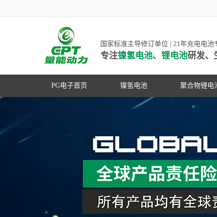
国家标准主导修订单位 | 21年充电电
专注
镍氢电池、锂电池
研发、
PG电子首页
镍氢电池
聚合物锂电
高低温镍氢电池
高低温聚合
高容量镍氢电池
动力聚合物
超低自放电镍氢电池
数码聚合物
PG游戏官网是镍氢电池
动力镍氢电池
修订单位，并参与多项
常规镍氢电池
家标准的制定