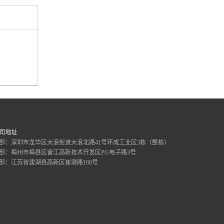
司地址
部：深圳市龙华区大浪街道大浪北路41号环成工业区3栋（整栋）
部：梅州市梅县区畲江高新技术开发区PG电子路3号
部：江苏省建湖县高新区崔墩路166号