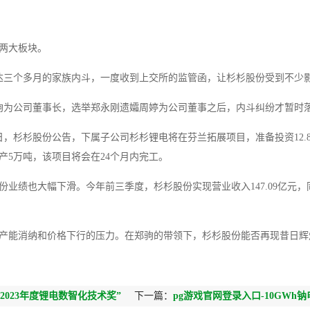
两大板块。
达三个多月的家族内斗，一度收到上交所的监管函，让杉杉股份受到不少
驹为公司董事长，选举郑永刚遗孀周婷为公司董事之后，内斗纠纷才暂时
日，杉杉股份公告，下属子公司杉杉锂电将在芬兰拓展项目，准备投资12.
产5万吨，该项目将会在24个月内完工。
业绩也大幅下滑。今年前三季度，杉杉股份实现营业收入147.09亿元，
产能消纳和价格下行的压力。在郑驹的带领下，杉杉股份能否再现昔日辉
 2023年度锂电数智化技术奖”
下一篇：
pg游戏官网登录入口-10GWh