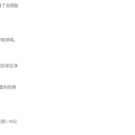
得了吉翔股
锂电领域。
实现扣非后净
盈利的绝
1.96亿