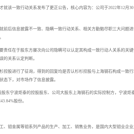
就该一致行动关系发布了更正公告，核心内容为：公司于2022年12月3
就前后信息披露不一致、隐瞒一致行动关系、相关方勤勉尽职三大问题进
。
要责任在于股东方屡次向公司隐瞒可以认定其构成一致行动人关系的关键
误的关系认定判断。
杉控股进行了征询，得到的回复均是否认杉杉控股与上海钢石构成一致行
状态下，对市场作了信息披露。
股股东宁波炬泰的控股股东、公司大股东上海钢石的实际控制方，宁波炬
3.84%股份。
工、钼金属等钼系列产品的生产、加工、销售业务，是国内大型钼业企业