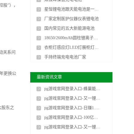
控股”），
星恒锂电池跟天能电池是一家的吗
厂家定制医护仪器仪表锂电池
国内常见的五大新能源电池
18650/2600mAh圆柱锂离子电池
衣柜灯感应灯LED灯展柜灯聚合物长条锂电池厂家
动关系问
手持终端充电电池厂家
年更换公
最新资讯文章
pg游戏官网登录入口-蜂巢能源，迷途知返？
pg游戏官网登录入口-又一锂电巨头即将易主！
大股东之
pg游戏官网登录入口-日赚1.5亿元，四年蝉联香港首富！曾毓群为何忧心忡忡
pg游戏官网登录入口-100亿！新碳酸锂巨头正式成立
pg游戏官网登录入口-又一锂电企业IPO成功过会！