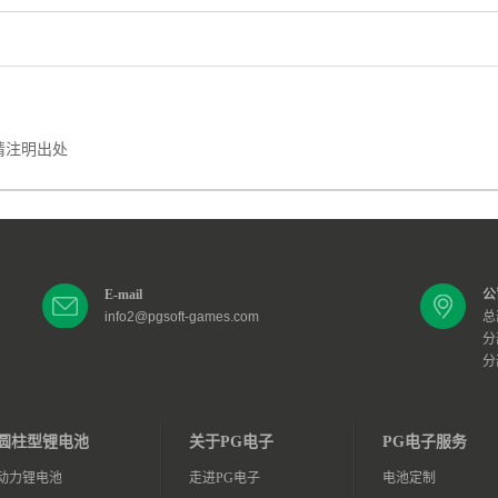
工
请注明出处
E-mail
公
info2@pgsoft-games.com
总
分
分
圆柱型锂电池
关于PG电子
PG电子服务
动力锂电池
走进PG电子
电池定制