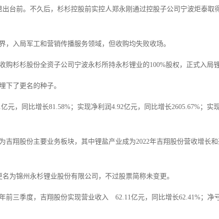
而退出台前。不久后，杉杉控股前实控人郑永刚通过控股子公司宁波炬泰取
界，入局军工和营销传播服务领域，但收购均失败收场。
过收购杉杉股份全资子公司宁波永杉所持永杉锂业的100%股权，正式入局
埋下了更名的种子。
1亿元，同比增长81.58%；实现净利润4.92亿元，同比增长2605.67%；
为吉翔股份主要业务板块，其中锂盐产业成为2022年吉翔股份营收增长和
更名为锦州永杉锂业股份有限公司，不过股票简称未变更。
季度，吉翔股份实现营业收入 62.11亿元，同比增长62.41%；净亏损