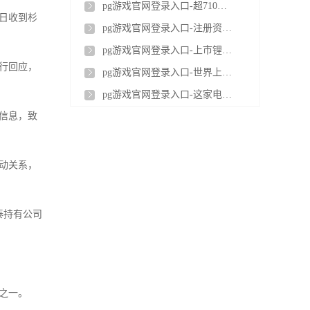
pg游戏官网登录入口-超710亿！传锂电龙头将建海外超级工厂
0日收到杉
pg游戏官网登录入口-注册资本6亿元，“包工头”成立电池公司
pg游戏官网登录入口-上市锂电巨头工厂发生火灾
行回应，
pg游戏官网登录入口-世界上最大的锂电池回收厂爆炸：两万多平厂房全烧毁
pg游戏官网登录入口-这家电池企业完成4亿融资
信息，致
动关系，
泰持有公司
之一。