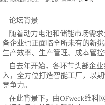
来源：pg游戏官网登录入口
发布日期：2025-03-17【
大
中
小
】
论坛背景
随着动力电池和储能市场需求
备企业也正面临全所未有的新挑
生产效率、生产管理、成本管控
自去年开始，各环节头部企业
入，全方位打造智能工厂，以期
竞争力。
在此背景下，由OFweek维