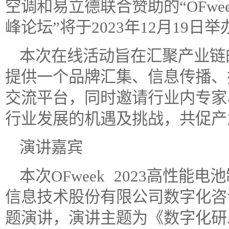
空调和易立德联合赞助的“OFwe
峰论坛”将于2023年12月19日举
本次在线活动旨在汇聚产业链
提供一个品牌汇集、信息传播、
交流平台，同时邀请行业内专家
行业发展的机遇及挑战，共促产
演讲嘉宾
本次OFweek 2023高性
信息技术股份有限公司数字化咨
题演讲，演讲主题为《数字化研