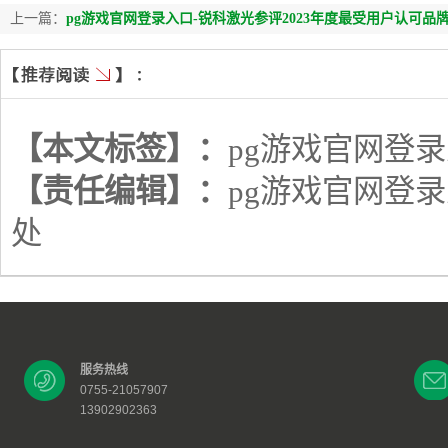
上一篇：
pg游戏官网登录入口-锐科激光参评2023年度最受用户认可品
【本文标签】：
pg游戏官网登
【责任编辑】：
pg游戏官网登
处
服务热线
0755-21057907
13902902363