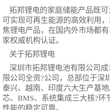
拓邦锂电的家庭储能产品既可
可实现可再生能源的高效利用，
焦锂电产品，在国内外市场都有
家权威机构认证。
关于拓邦锂电
深圳市拓邦锂电池有限公司成?
限公司全资?公司，总部位于深
泰兴、越南、印度六大生产基地
芯、BMS、系统集成三大核?环
性能的稳定可靠。