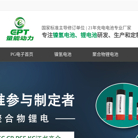
国家标准主导修订单位 | 21年充电电池专业厂家
专注
镍氢电池、锂电池
研发、生产和定
PG电子首页
镍氢电池
聚合物锂电池
高低温镍氢电池
高低温聚合物锂电池
高容量镍氢电池
动力聚合物锂电池
超低自放电镍氢电池
数码聚合物锂电池
PG游戏官网是镍氢电池国家标准主导
动力镍氢电池
修订单位，并参与多项锂电池行业国
常规镍氢电池
家标准的制定