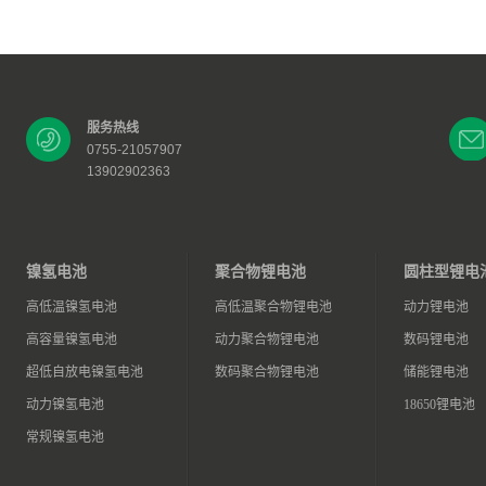
服务热线
0755-21057907
13902902363
镍氢电池
聚合物锂电池
圆柱型锂电
高低温镍氢电池
高低温聚合物锂电池
动力锂电池
高容量镍氢电池
动力聚合物锂电池
数码锂电池
超低自放电镍氢电池
数码聚合物锂电池
储能锂电池
动力镍氢电池
18650锂电池
常规镍氢电池