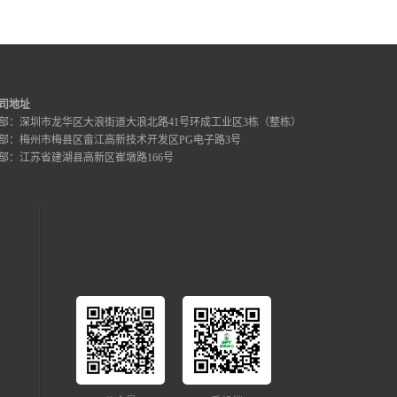
司地址
部：深圳市龙华区大浪街道大浪北路41号环成工业区3栋（整栋）
部：梅州市梅县区畲江高新技术开发区PG电子路3号
部：江苏省建湖县高新区崔墩路166号