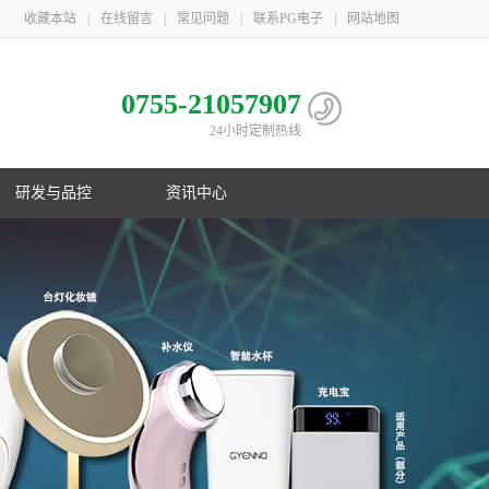
收藏本站
|
在线留言
|
常见问题
|
联系PG电子
|
网站地图
0755-21057907
24小时定制热线
研发与品控
资讯中心
电池
心
子相册
益
队
子荣誉
息
利
子简介
伴
主导
PG电子在行业首创镍氢B型电池；在
PG游戏官网三地一共取得国家专利
PG游戏官网是国家高新技术企业，在
PG游戏官网21年服务上千家客户，遍
制
化
业国
数码锂电池领域采用改性锰酸锂电池
106项，其中发明专利33项，并获得
深圳、梅州、江苏三地自建生产基
布欧美、东南亚以及国内
控
G电子
美国OVNIC专利授权
地，现有员工1000余人