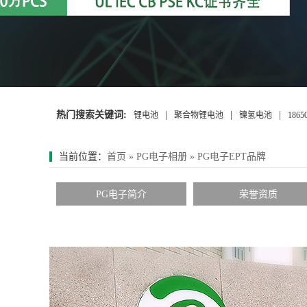
热门搜索关键词:
|
|
|
锂电池
聚合物锂电池
镍氢电池
186
当前位置：
首页
»
PG电子相册
»
PG电子EPT品牌
PG电子简介
荣誉资质