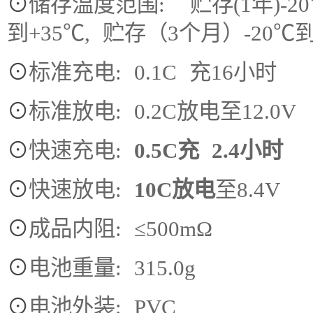
⊙
储存温度范围:
贮存(
1
年)
-20
到
+35
℃,
贮存（
3
个月）
-20
℃
⊙
标准充电: 0.1C 充16小时
⊙
标准放电: 0.2C放电至12.0V
⊙
快速充电:
0.5C充 2.4小时
⊙
快速放电:
10C放电
至8.4V
⊙
成品内阻: ≤500mΩ
⊙
电池重量: 315.0g
⊙
电池外装: PVC