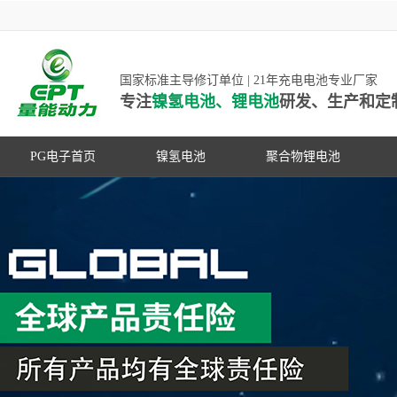
国家标准主导修订单位 | 21年充电电池专业厂家
专注
镍氢电池、锂电池
研发、生产和定
PG电子首页
镍氢电池
聚合物锂电池
高低温镍氢电池
高低温聚合物锂电池
高容量镍氢电池
动力聚合物锂电池
超低自放电镍氢电池
数码聚合物锂电池
PG游戏官网是镍氢电池国家标准主导
动力镍氢电池
修订单位，并参与多项锂电池行业国
常规镍氢电池
家标准的制定