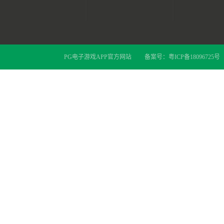
PG电子游戏APP官方网站
备案号：
粤ICP备18096725号