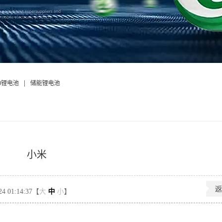
|
50锂电池
储能锂电池
小米
 01:14:37【
大
中
小
】