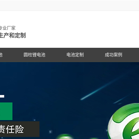
池专业厂家
生产和定制
池
圆柱锂电池
电池定制
成功案例
物锂电池
动力锂电池
手持设备
客户见证
电动车
研发中
PG电
社会公
锂电池
数码锂电池
数码电子
PG电子动态
专家团
PG电
展会信
锂电池
储能锂电池
医疗设备
行业资讯
科研专
PG电
合作伙
国家标准主导
PG游戏官网是镍氢电池国家标准主导
PG游戏官网是镍氢电池国家标准
18650锂电池
蓝牙音响
常见问答
电池定
企业文
锂电池行业国
修订单位，并参与多项锂电池行业国
修订单位，并参与多项锂电池行
储能灯具
技术支持
品质管
联系P
家标准的制定
家标准的制定