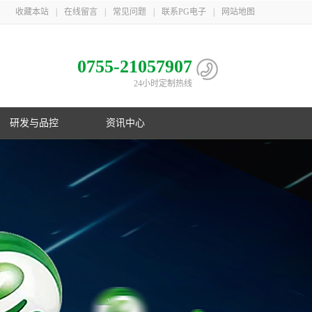
收藏本站
|
在线留言
|
常见问题
|
联系PG电子
|
网站地图
0755-21057907
24小时定制热线
研发与品控
资讯中心
电池
心
子相册
益
队
子荣誉
息
利
子简介
伴
主导
PG电子在行业首创镍氢B型电池；在
PG游戏官网三地一共取得国家专利
PG游戏官网是国家高新技术企业，在
PG游戏官网21年服务上千家客户，遍
制
化
业国
数码锂电池领域采用改性锰酸锂电池
106项，其中发明专利33项，并获得
深圳、梅州、江苏三地自建生产基
布欧美、东南亚以及国内
控
G电子
美国OVNIC专利授权
地，现有员工1000余人