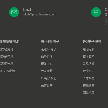
E-mail
公
info2@pgsoft-games.com
总
分
分
圆柱型锂电池
关于PG电子
PG电子服务
动力锂电池
走进PG电子
电池定制
数码锂电池
品质管理
技术支持
储能锂电池
研发中心
常见问题
18650锂电池
专家团队
行业资讯
PG电子相册
人才招聘
荣誉证书
在线留言
网站地图