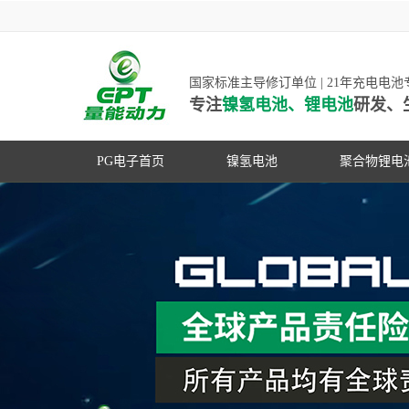
国家标准主导修订单位 | 21年充电电
专注
镍氢电池、锂电池
研发、
PG电子首页
镍氢电池
聚合物锂电
高低温镍氢电池
高低温聚合
高容量镍氢电池
动力聚合物
超低自放电镍氢电池
数码聚合物
PG游戏官网是镍氢电池
动力镍氢电池
修订单位，并参与多项
常规镍氢电池
家标准的制定